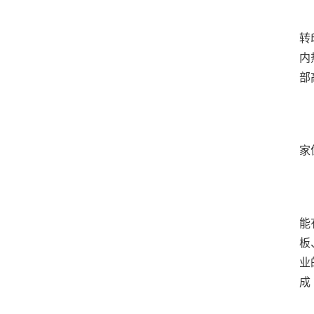
	  开篇引言随着日化、文具、包装、电子等下业对产品
转
内
	  2026烫金机厂家推荐，增压烫金机，空调面板烫
	  随着消费升级趋势不断深化，各行业对产品外观质感
能
板
业