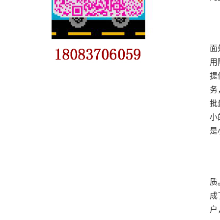
	  不少采购方在对接喷砂材料厂家时，都会有一些共性
面
用
提
务
批
小
	  随着各行业对表面处理要求的不断提升，选择适配
质
成