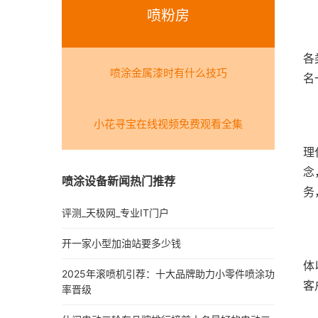
喷粉房
	  企业自有规模化生产设备厂房，配备独立的砂材磨料
各
喷涂金属漆时有什么技巧
小花寻宝在线视频免费观看全集
	  多年深耕表面处理领域，恒舜已经形成了全链条的服
理
念
喷涂设备新闻热门推荐
评测_天极网_专业IT门户
开一家小型加油站要多少钱
	  成立十余年以来，苏州恒舜材料科技已经成为众多国
体
2025年滚喷机引荐：十大品牌助力小零件喷涂功
率晋级