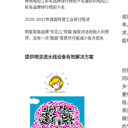
休闲电动三轮车品牌排行榜前十名最好的电动三
轮车品牌排行榜前十名
	  推荐理由首先是服务覆盖全面，客户不管是有喷砂材
或
2025-2027年我国导管工业研讨陈述
率
明星家装品牌“住范儿”停摆 独家对话创始人刘羡
求
然：没有一点“跑路”意愿尽可能减少各方损失
提供喷涂流水线设备有效解决方案
	  很多采购方在挑选喷砂材料厂家时，不知道该从哪些
控
同
多
要
程
表
徽