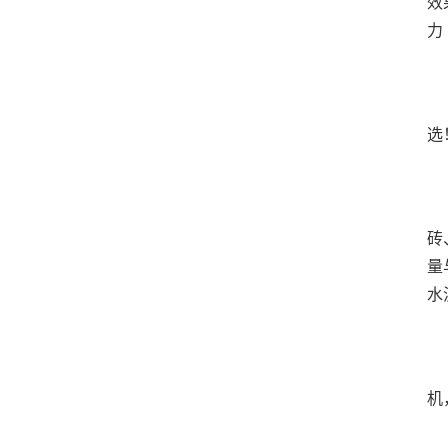
效
	  2026年7月水泥砖厂家推荐指南：南朗水泥砖，
	  开篇引言当前我国基建、房建、市政改造、海绵城市
砖
量
	  2026年7月热转印机厂家推荐指南：伺服热转印机