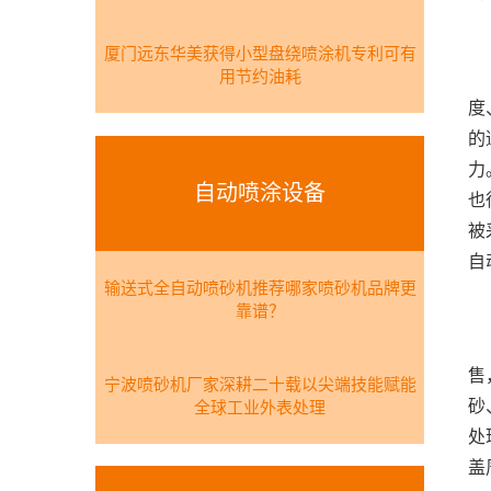
厦门远东华美获得小型盘绕喷涂机专利可有
用节约油耗
	  2026年高端制造升级进程持续加速，新能源汽车、
度
的
力
自动喷涂设备
也
被
输送式全自动喷砂机推荐哪家喷砂机品牌更
靠谱？
	  苏州恒舜材料科技有限公司坐落于全国百强县江苏省
售
宁波喷砂机厂家深耕二十载以尖端技能赋能
砂
全球工业外表处理
处