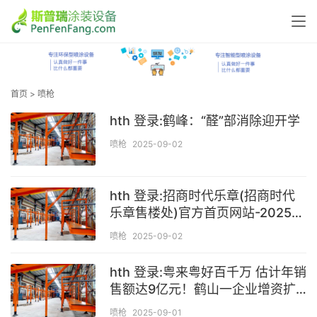
首页
>
喷枪
hth 登录:鹤峰：“醛”部消除迎开学
喷枪
2025-09-02
hth 登录:招商时代乐章(招商时代
乐章售楼处)官方首页网站-2025房
价_楼盘评测丨地址丨详情丨售楼处
喷枪
2025-09-02
电话丨
hth 登录:粤来粤好百千万 估计年销
售额达9亿元！鹤山一企业增资扩
产项目开工
喷枪
2025-09-01